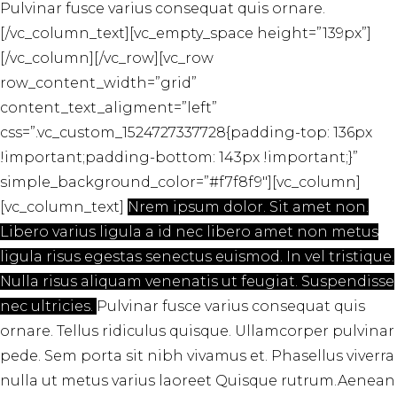
Pulvinar fusce varius consequat quis ornare.
[/vc_column_text][vc_empty_space height=”139px”]
[/vc_column][/vc_row][vc_row
row_content_width=”grid”
content_text_aligment=”left”
css=”.vc_custom_1524727337728{padding-top: 136px
!important;padding-bottom: 143px !important;}”
simple_background_color=”#f7f8f9″][vc_column]
[vc_column_text]
Nrem ipsum dolor. Sit amet non.
Libero varius ligula a id nec libero amet non metus
ligula risus egestas senectus euismod. In vel tristique.
Nulla risus aliquam venenatis ut feugiat. Suspendisse
nec ultricies.
Pulvinar fusce varius consequat quis
ornare. Tellus ridiculus quisque. Ullamcorper pulvinar
pede. Sem porta sit nibh vivamus et. Phasellus viverra
nulla ut metus varius laoreet Quisque rutrum.Aenean