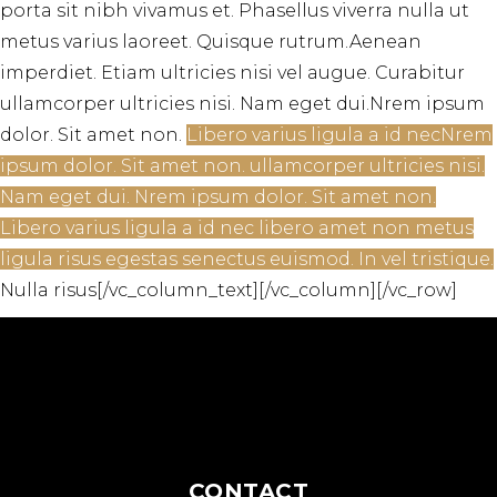
porta sit nibh vivamus et. Phasellus viverra nulla ut
metus varius laoreet. Quisque rutrum.Aenean
imperdiet. Etiam ultricies nisi vel augue. Curabitur
ullamcorper ultricies nisi. Nam eget dui.Nrem ipsum
dolor. Sit amet non.
Libero varius ligula a id necNrem
ipsum dolor. Sit amet non. ullamcorper ultricies nisi.
Nam eget dui. Nrem ipsum dolor. Sit amet non.
Libero varius ligula a id nec libero amet non metus
ligula risus egestas senectus euismod. In vel tristique.
Nulla risus[/vc_column_text][/vc_column][/vc_row]
CONTACT