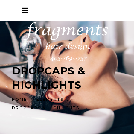
DROPCAPS &
HIGHLIGHTS
HOME
/
ELEMENTS
/
DROPCAPS & HIGHLIGHTS