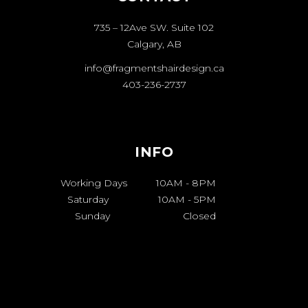
735 – 12Ave SW. Suite 102
Calgary, AB
info@fragmentshairdesign.ca
403-236-2737
INFO
Working Days
10AM
-
8PM
Saturday
10AM
-
5PM
Sunday
Closed