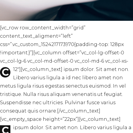
[vc_row row_content_width=”grid”
content_text_aligment=”left”
css=”.vc_custom_1524217173970{padding-top: 128px
!important;}”][vc_column offset=”vc_col-lg-offset-0
vc_col-lg-6 vc_col-md-offset-0 vc_col-md-6 vc_col-xs-
C
12″][vc_column_text]
ipsum dolor. Sit amet non.
Libero varius ligula a id nec libero amet non
metus ligula risus egestas senectus euismod. In vel
tristique. Nulla risus aliquam venenatis ut feugiat.
Suspendisse nec ultricies. Pulvinar fusce varius
consequat quis ornare.[/vc_column_text]
[vc_empty_space height=”22px”][vc_column_text]
C
ipsum dolor. Sit amet non. Libero varius ligula a